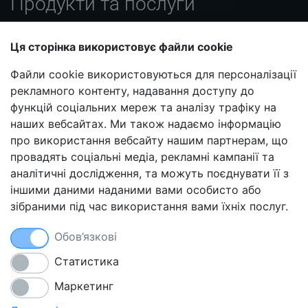
Продукти та послуги
Віртуальний хостинг
Ця сторінка використовує файли cookie
Пакети Smart і Smart-pro
Файли cookie використовуються для персоналізації
VPS хостинг
рекламного контенту, надавання доступу до
Реселлерський хостинг
функцій соціальних мереж та аналізу трафіку на
Партнерська програма
наших вебсайтах. Ми також надаємо інформацію
про використання вебсайту нашим партнерам, що
Блог
провадять соціальні медіа, рекламні кампанії та
FAQ
аналітичні дослідження, та можуть поєднувати її з
Порадники
іншими даними наданими вами особисто або
зібраними під час використання вами їхніх послуг.
Захист сайту від злому
Безкоштовна міграція хостингу
Обов’язкові
Щоденне резервне копіювання
Безкоштовні SSL-сертифікати
Статистика
Маркетинг
Smarthost Datacenter безпосередньо підключений до мереж: