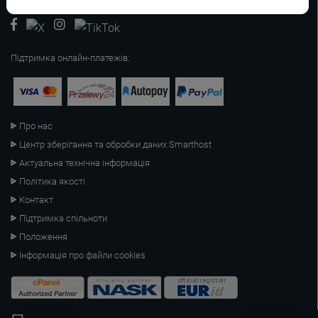
Підтримка онлайн-платежів:
Про нас
Центр зберігання та обробки даних Smarthost
Актуальна технічна інформація
Політика якості
Контакт
Підтримка спільноти
Положення
Інформація про файли cookies