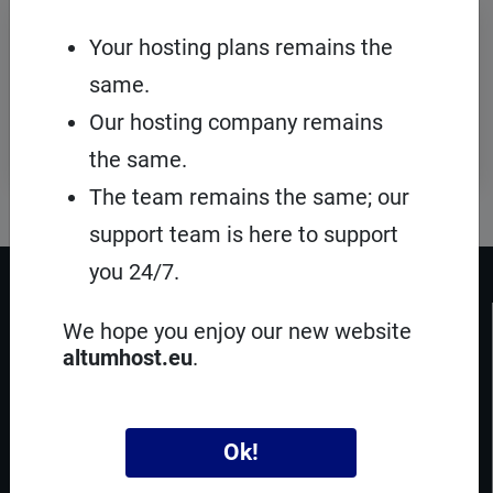
Реєстрація
доменів
Your hosting plans remains the
На Smarthost.net.ua, ви можете
same.
зареєструвати кілька сотень видів
доменів з усього світу. Наші ціни
Our hosting company remains
доступні кожному.
the same.
The team remains the same; our
support team is here to support
you 24/7.
ПРО SMARTHOST
We hope you enjoy our new website
Facebook
Twitter
Instagram
TikTok
altumhost.eu
.
Smarthost Sp. z o.o.
вул. Партизантів 1
42-217 Ченстохова,
Польща
Ok!
e-mail:
hosting@smarthost.eu