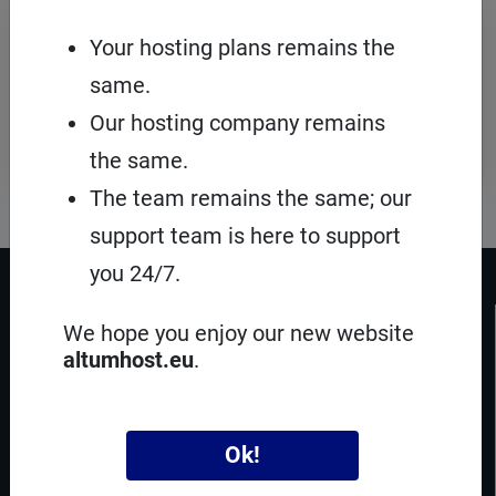
Реєстрація
доменів
Your hosting plans remains the
На Smarthost.net.ua, ви можете
same.
зареєструвати кілька сотень видів
доменів з усього світу. Наші ціни
Our hosting company remains
доступні кожному.
the same.
The team remains the same; our
support team is here to support
you 24/7.
ПРО SMARTHOST
We hope you enjoy our new website
Facebook
Twitter
Instagram
TikTok
altumhost.eu
.
Smarthost Sp. z o.o.
вул. Партизантів 1
42-217 Ченстохова,
Польща
Ok!
e-mail:
hosting@smarthost.eu