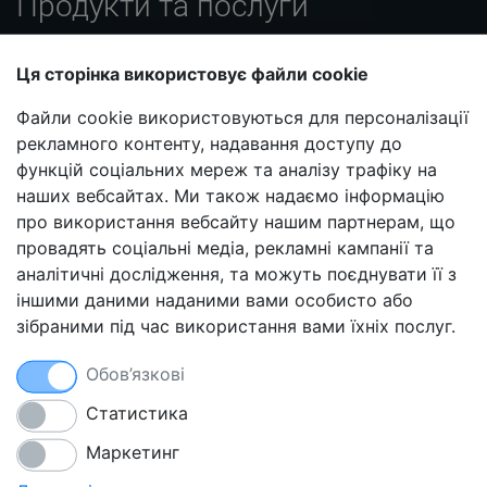
Продукти та послуги
Віртуальний хостинг
Ця сторінка використовує файли cookie
Пакети Smart і Smart-pro
Файли cookie використовуються для персоналізації
VPS хостинг
рекламного контенту, надавання доступу до
Реселлерський хостинг
функцій соціальних мереж та аналізу трафіку на
Партнерська програма
наших вебсайтах. Ми також надаємо інформацію
про використання вебсайту нашим партнерам, що
Блог
провадять соціальні медіа, рекламні кампанії та
FAQ
аналітичні дослідження, та можуть поєднувати її з
Порадники
іншими даними наданими вами особисто або
зібраними під час використання вами їхніх послуг.
Захист сайту від злому
Безкоштовна міграція хостингу
Обов’язкові
Щоденне резервне копіювання
Безкоштовні SSL-сертифікати
Статистика
Маркетинг
Smarthost Datacenter безпосередньо підключений до мереж: