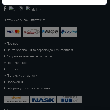
Підтримка онлайн-платежів:
Про нас
Центр зберігання та обробки даних Smarthost
Актуальна технічна інформація
Політика якості
Контакт
Підтримка спільноти
Положення
Інформація про файли cookies